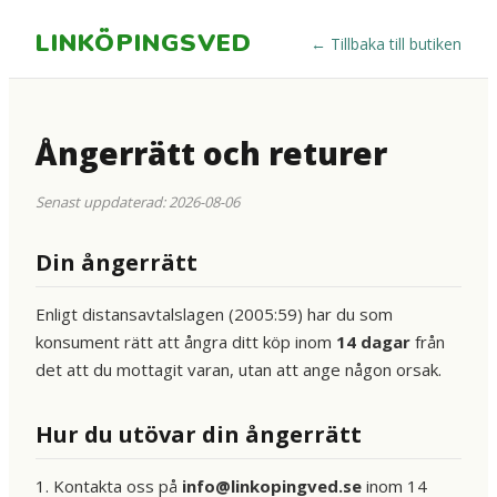
LINKÖPINGSVED
←
Tillbaka till butiken
Ångerrätt och returer
Senast uppdaterad: 2026-08-06
Din ångerrätt
Enligt distansavtalslagen (2005:59) har du som
konsument rätt att ångra ditt köp inom
14 dagar
från
det att du mottagit varan, utan att ange någon orsak.
Hur du utövar din ångerrätt
1. Kontakta oss på
info@linkopingved.se
inom 14